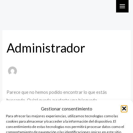
Ir
Buscar
al
por:
contenido
Administrador
Parece que no hemos podido encontrar lo que estás
buscando. Quizá pueda ayudarte una búsqueda.
Gestionar consentimiento
Para ofrecer las mejores experiencias, utilizamos tecnologías como las
cookies para almacenar y/o acceder a la información del dispositivo. El
consentimiento de estas tecnologías nos permitirá procesar datos como el
comportamiento de navegación o las identificaciones únicas en este sitio.